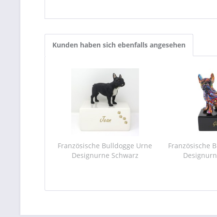
Kunden haben sich ebenfalls angesehen
Französische Bulldogge Urne
Französische 
Designurne Schwarz
Designurn