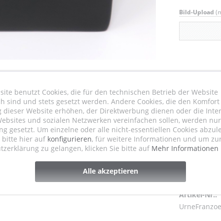
Bild-Upload
(m
Möchten Sie
ite benutzt Cookies, die für den technischen Betrieb der Website
ch sind und stets gesetzt werden. Andere Cookies, die den Komfort
 dieser Website erhöhen, der Direktwerbung dienen oder die Inter
ebsites und sozialen Netzwerken vereinfachen sollen, werden nur 
 gesetzt. Um einzelne oder alle nicht-essentiellen Cookies abzul
e bitte hier auf
konfigurieren
, für weitere Informationen und um zu
zerklärung zu gelangen, klicken Sie bitte auf
Mehr Informationen
Alle akzeptieren
Vergleic
Artikel-Nr.:
UrneFranzoe