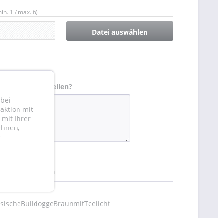
in. 1 / max. 6)
Datei auswählen
 uns etwas mitteilen?
 bei
aktion mit
mit Ihrer
ehnen,
r
hen
Merken
sischeBulldoggeBraunmitTeelicht