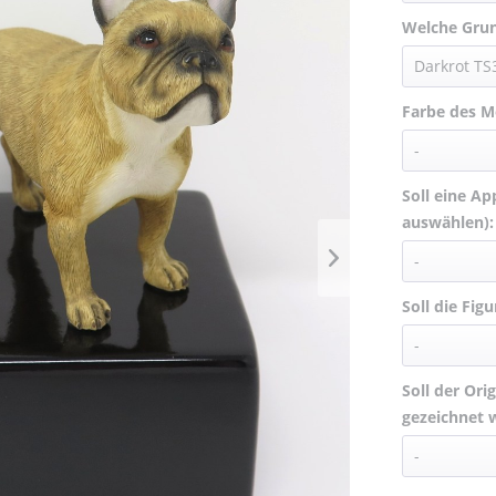
Welche Grun
Farbe des Mo
Soll eine Ap
auswählen):
Soll die Fig
Soll der Ori
gezeichnet 