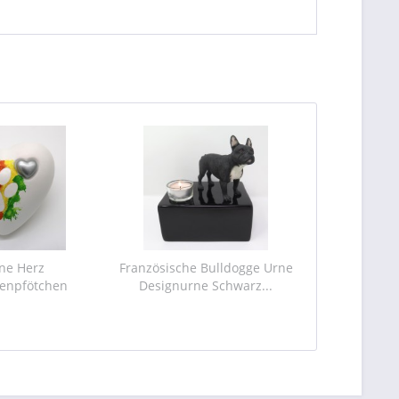
rne Herz
Französische Bulldogge Urne
enpfötchen
Designurne Schwarz...