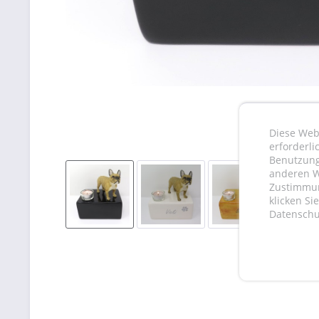
Diese Webs
erforderli
Benutzung
anderen W
Zustimmung
klicken Si
Datenschut