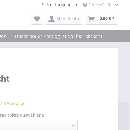
Select Language
▼
Service/Hilfe
Mein Konto
0,00 € *
gen
Unser neuer Katalog ist da (hier klicken)
cht
 7-8 Werktage
rne (bitte auswählen):