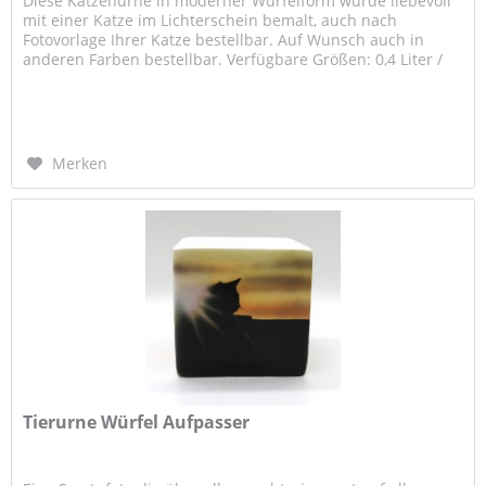
Diese Katzenurne in moderner Würfelform wurde liebevoll
mit einer Katze im Lichterschein bemalt, auch nach
Fotovorlage Ihrer Katze bestellbar. Auf Wunsch auch in
anderen Farben bestellbar. Verfügbare Größen: 0,4 Liter /
ca. 8,0 x 8,0 x...
Merken
Tierurne Würfel Aufpasser