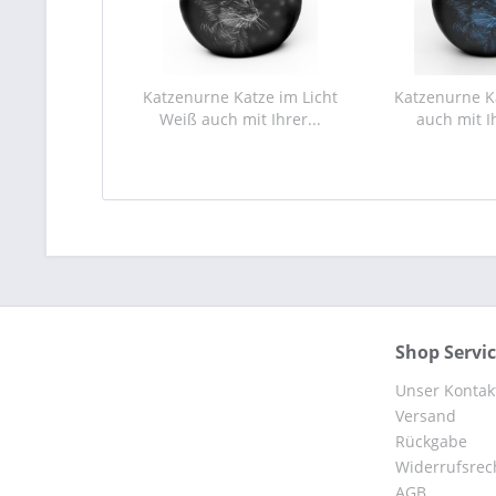
Katzenurne Katze im Licht
Katzenurne Ka
Weiß auch mit Ihrer...
auch mit I
Shop Servi
Unser Kontak
Versand
Rückgabe
Widerrufsrec
AGB