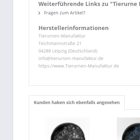
Weiterführende Links zu "Tierurne
Fragen zum Artikel?
Herstellerinformationen
Tierurnen-Manufaktur
Teichmannstraße 21
04288 Leipzig (Deutschland)
info@tierurnen-manufaktur.de
https://www.Tierurnen-Manufaktur.de
Kunden haben sich ebenfalls angesehen