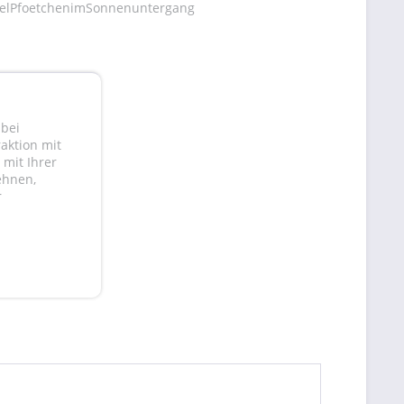
gelPfoetchenimSonnenuntergang
 bei
aktion mit
mit Ihrer
ehnen,
r