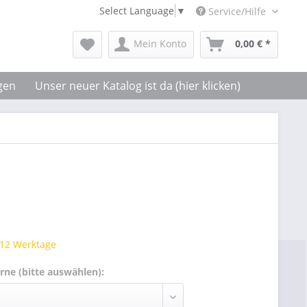
Select Language
▼
Service/Hilfe
Mein Konto
0,00 € *
gen
Unser neuer Katalog ist da (hier klicken)
 12 Werktage
rne (bitte auswählen):