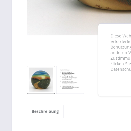
Diese Webs
erforderli
Benutzung
anderen W
Zustimmung
klicken Si
Datenschut
Beschreibung