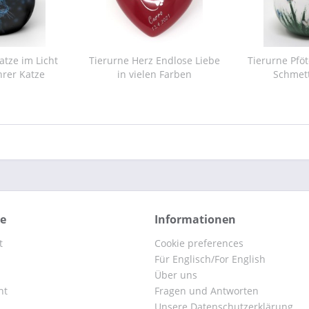
tze im Licht
Tierurne Herz Endlose Liebe
Tierurne Pfö
hrer Katze
in vielen Farben
Schmett
ce
Informationen
t
Cookie preferences
Für Englisch/For English
Über uns
ht
Fragen und Antworten
Unsere Datenschutzerklärung